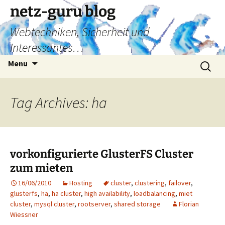
Skip
netz-guru blog
to
Webtechniken, Sicherheit und
content
Interessantes…
Search
Menu
for:
Tag Archives: ha
vorkonfigurierte GlusterFS Cluster
zum mieten
16/06/2010
Hosting
cluster
,
clustering
,
failover
,
glusterfs
,
ha
,
ha cluster
,
high availability
,
loadbalancing
,
miet
cluster
,
mysql cluster
,
rootserver
,
shared storage
Florian
Wiessner