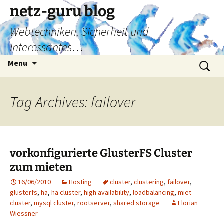
Skip
netz-guru blog
to
Webtechniken, Sicherheit und
content
Interessantes…
Search
Menu
for:
Tag Archives: failover
vorkonfigurierte GlusterFS Cluster
zum mieten
16/06/2010
Hosting
cluster
,
clustering
,
failover
,
glusterfs
,
ha
,
ha cluster
,
high availability
,
loadbalancing
,
miet
cluster
,
mysql cluster
,
rootserver
,
shared storage
Florian
Wiessner