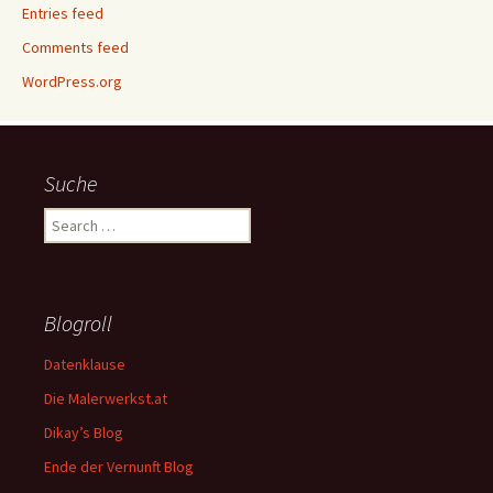
Entries feed
Comments feed
WordPress.org
Suche
Search
for:
Blogroll
Datenklause
Die Malerwerkst.at
Dikay’s Blog
Ende der Vernunft Blog