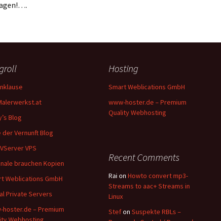
sagen!….
groll
Hosting
nklause
Smart Weblications GmbH
Malerwerkst.at
www-hoster.de – Premium
Quality Webhosting
y’s Blog
 der Vernunft Blog
VServer VPS
Recent Comments
inale brauchen Kopien
Rai
on
Howto convert mp3-
t Weblications GmbH
Streams to aac+ Streams in
ual Private Servers
Linux
hoster.de – Premium
Stef
on
Suspekte RBLs –
ity Webhosting