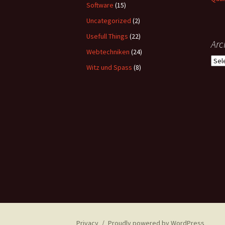
Software
(15)
Uncategorized
(2)
Usefull Things
(22)
Arc
Webtechniken
(24)
Arch
Witz und Spass
(8)
Privacy
Proudly powered by WordPress