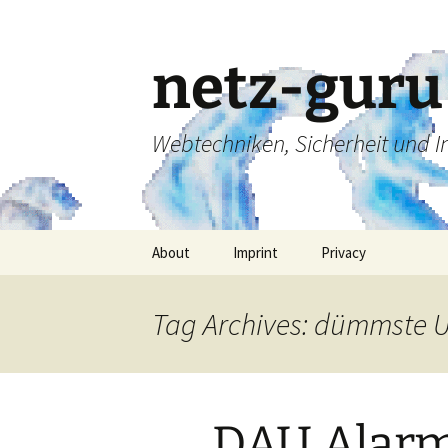
Skip
to
content
netz-guru
Webtechniken, Sicherheit und 
About
Imprint
Privacy
Tag Archives: dümmste 
DAU Alarm