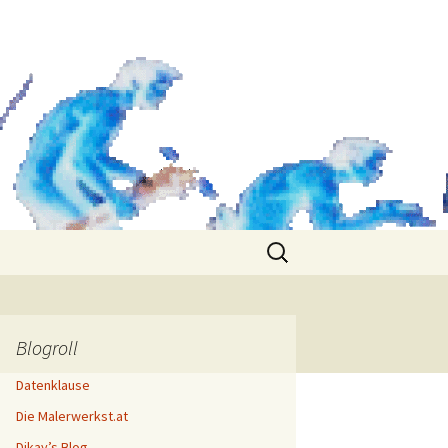
Search
for:
Blogroll
Datenklause
Die Malerwerkst.at
Dikay’s Blog