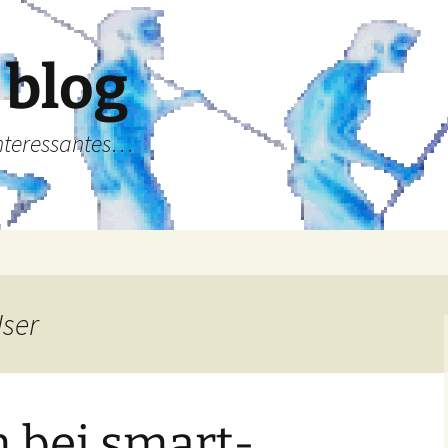
 blog
Interessantes…
User
 bei smart-