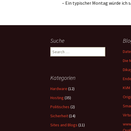
– Ein typischer Montag würde ich 
Suche
Blo
Search
Date
for:
Die 
Dika
Kategorien
Ende
KVM 
Hardware
(12)
Orig
Hosting
(35)
Smar
Politisches
(2)
Virt
Sicherheit
(14)
www-
Sites and Blogs
(11)
Qual