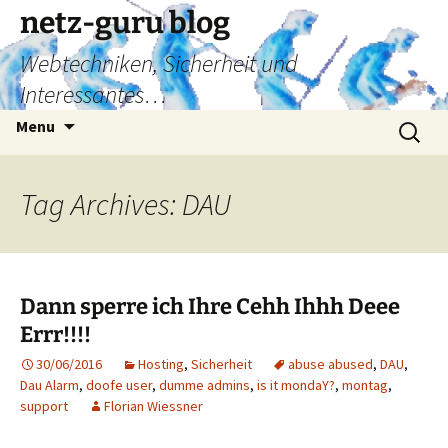
Skip
netz-guru blog
to
Webtechniken, Sicherheit und
content
Interessantes…
Search
Menu
for:
Tag Archives: DAU
Dann sperre ich Ihre Cehh Ihhh Deee
Errr!!!!
30/06/2016
Hosting
,
Sicherheit
abuse abused
,
DAU
,
Dau Alarm
,
doofe user
,
dumme admins
,
is it mondaY?
,
montag
,
support
Florian Wiessner