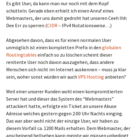
Es gibt User, da kann man nur noch mit dem Kopf
schütteln. Gerade eben erhielt ich einen Anruf eines
Webmasters, der uns damit gedroht hat unseren Ceeh Ihh
Dee Err zu sperren (
CIDR
– IPv4 Notationsweise…)
Abgesehen davon, dass es für einen normalen User
unmöglich ist einen kompletten Prefix in den
globalen
Routingtables
einfach so zu löschen scheint dieser
renitente User noch davon auszugehen, dass andere
Menschen sich nicht im Internet auskennen – muss ja klar
sein, woher sonst würden wir auch
VPS Hosting
anbieten?
Weil einer unserer Kunden wohl einen kompromitierten
Server hat und dieser das System des “Webmasters”
attackiert hatte, erfolgte ein Ticket an unsere Abuse
Adresse welches gestern gegen 2:00 Uhr Nachts einging.
Das war aber wohl nicht der einzige User, wir haben zu
diesem Vorfall ca. 1200 Mails erhalten. Dem Webmaster, der
anscheinend hellsehen kann meinte wir müssen unbedingt