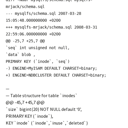
mrjack/schema.sql
--- mysqlfs/schema.sql 2007-03-28
15:05:48.000000000 +0200
+++ mysqlfs-mrjack/schema.sql 2008-03-31
22:59:06.000000000 +0200
@@ -25,7 +25,7 @@
`seq` int unsigned not null,
`data` blob ,
PRIMARY KEY (`inode`, `seq`)
-) ENGINE=MyISAM DEFAULT CHARSET=binary;
+) ENGINE=NDBCLUSTER DEFAULT CHARSET=binary;
—
— Table structure for table `inodes`
@@ -45,7 +45,7 @@
`size` bigint(20) NOT NULL default ‘0’,
PRIMARY KEY (`inode`),
KEY `inode` (`inode`,`inuse`,`deleted`)