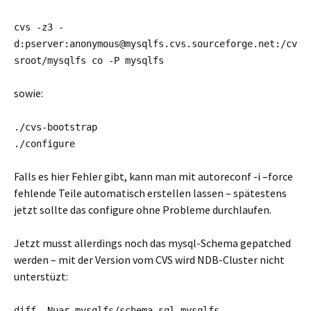
cvs -z3 -
d:pserver:anonymous@mysqlfs.cvs.sourceforge.net:/cv
sroot/mysqlfs co -P mysqlfs
sowie:
./cvs-bootstrap
./configure
Falls es hier Fehler gibt, kann man mit autoreconf -i –force
fehlende Teile automatisch erstellen lassen – spätestens
jetzt sollte das configure ohne Probleme durchlaufen.
Jetzt musst allerdings noch das mysql-Schema gepatched
werden – mit der Version vom CVS wird NDB-Cluster nicht
unterstüzt:
diff -Nuar mysqlfs/schema.sql mysqlfs-