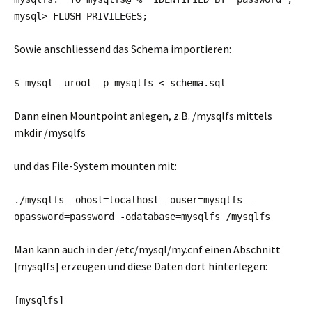
mysql> FLUSH PRIVILEGES;
Sowie anschliessend das Schema importieren:
$ mysql -uroot -p mysqlfs < schema.sql
Dann einen Mountpoint anlegen, z.B. /mysqlfs mittels
mkdir /mysqlfs
und das File-System mounten mit:
./mysqlfs -ohost=localhost -ouser=mysqlfs -
opassword=password -odatabase=mysqlfs /mysqlfs
Man kann auch in der /etc/mysql/my.cnf einen Abschnitt
[mysqlfs] erzeugen und diese Daten dort hinterlegen:
[mysqlfs]