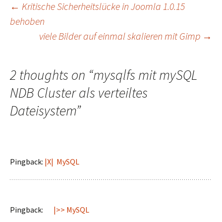
Post
←
Kritische Sicherheitslücke in Joomla 1.0.15
behoben
viele Bilder auf einmal skalieren mit Gimp
→
navigation
2 thoughts on “
mysqlfs mit mySQL
NDB Cluster als verteiltes
Dateisystem
”
Pingback:
|X| MySQL
Pingback:
|>> MySQL