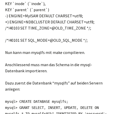
KEY `inode` (`inode`),
KEY `parent` (`parent`)
-) ENGINE=MyISAM DEFAULT CHARSET=utf8;
+) ENGINE=NDBCLUSTER DEFAULT CHARSET=utf8;
/*!40103 SET TIME_ZONE=@OLD_TIME_ZONE */;
/*!40101 SET SQL_MODE=@OLD_SQL_MODE */;
Nun kann man mysqlfs mit make compilieren.
Anschliessend muss man das Schema in die mysql-
Datenbank importieren.
Dazu zuerst die Datenbank “mysqlfs” auf beiden Servern
anlegen:
mysql> CREATE DATABASE mysqlfs;
mysql> GRANT SELECT, INSERT, UPDATE, DELETE ON
mysqlfs.* TO mysqlfs@"%" IDENTIFIED BY 'password';