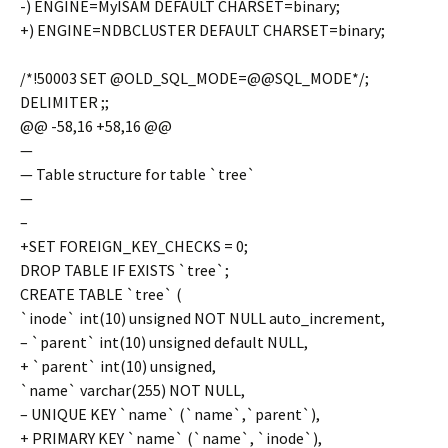
-) ENGINE=MyISAM DEFAULT CHARSET=binary;
+) ENGINE=NDBCLUSTER DEFAULT CHARSET=binary;
/*!50003 SET @OLD_SQL_MODE=@@SQL_MODE*/;
DELIMITER ;;
@@ -58,16 +58,16 @@
—
— Table structure for table `tree`
—
–
+SET FOREIGN_KEY_CHECKS = 0;
DROP TABLE IF EXISTS `tree`;
CREATE TABLE `tree` (
`inode` int(10) unsigned NOT NULL auto_increment,
– `parent` int(10) unsigned default NULL,
+ `parent` int(10) unsigned,
`name` varchar(255) NOT NULL,
– UNIQUE KEY `name` (`name`,`parent`),
+ PRIMARY KEY `name` (`name`, `inode`),