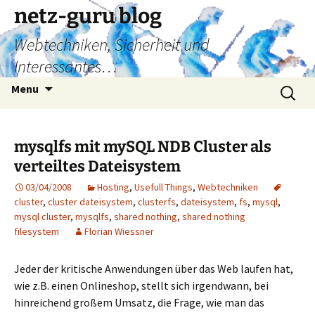
Skip
netz-guru blog
to
Webtechniken, Sicherheit und
content
Interessantes…
Search
Menu
for:
mysqlfs mit mySQL NDB Cluster als
verteiltes Dateisystem
03/04/2008
Hosting
,
Usefull Things
,
Webtechniken
cluster
,
cluster dateisystem
,
clusterfs
,
dateisystem
,
fs
,
mysql
,
mysql cluster
,
mysqlfs
,
shared nothing
,
shared nothing
filesystem
Florian Wiessner
Jeder der kritische Anwendungen über das Web laufen hat,
wie z.B. einen Onlineshop, stellt sich irgendwann, bei
hinreichend großem Umsatz, die Frage, wie man das