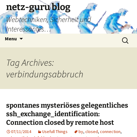
Skip
netz-guru blog
to
Webtechniken, Sicherheit und
content
Interessantes…
Search
Menu
for:
Tag Archives:
verbindungsabbruch
spontanes mysteriöses gelegentliches
ssh_exchange_identification:
Connection closed by remote host
07/11/2014
Usefull Things
by
,
closed
,
connection
,