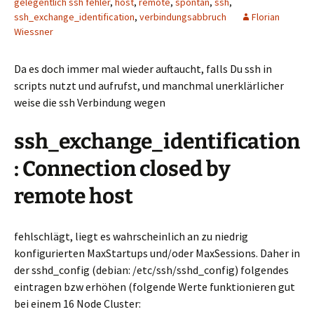
gelegentlich ssh fehler
,
host
,
remote
,
spontan
,
ssh
,
ssh_exchange_identification
,
verbindungsabbruch
Florian
Wiessner
Da es doch immer mal wieder auftaucht, falls Du ssh in
scripts nutzt und aufrufst, und manchmal unerklärlicher
weise die ssh Verbindung wegen
ssh_exchange_identification
: Connection closed by
remote host
fehlschlägt, liegt es wahrscheinlich an zu niedrig
konfigurierten MaxStartups und/oder MaxSessions. Daher in
der sshd_config (debian: /etc/ssh/sshd_config) folgendes
eintragen bzw erhöhen (folgende Werte funktionieren gut
bei einem 16 Node Cluster: