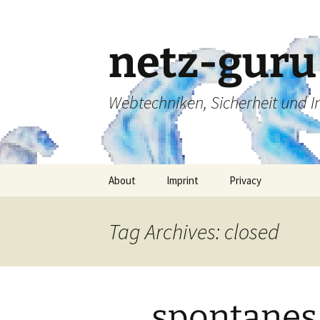
Skip
to
content
netz-guru
Webtechniken, Sicherheit und 
About
Imprint
Privacy
Tag Archives: closed
spontanes