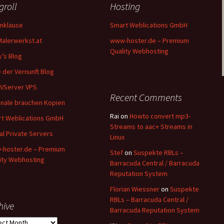
groll
Hosting
nklause
Smart Weblications GmbH
Malerwerkst.at
www-hoster.de – Premium
Quality Webhosting
y’s Blog
 der Vernunft Blog
VServer VPS
Recent Comments
inale brauchen Kopien
Rai
on
Howto convert mp3-
t Weblications GmbH
Streams to aac+ Streams in
ual Private Servers
Linux
hoster.de – Premium
Stef
on
Suspekte RBLs –
ity Webhosting
Barracuda Central / Barracuda
Reputation System
Florian Wiessner
on
Suspekte
RBLs – Barracuda Central /
hive
Barracuda Reputation System
ive