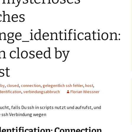
ches
ge_identification:
 closed by
st
by
,
closed
,
connection
,
gelegentlich ssh fehler
,
host
,
entification
,
verbindungsabbruch
Florian Wiessner
ht, falls Du ssh in scripts nutzt und aufrufst, und
e ssh Verbindung wegen
entification: Connection