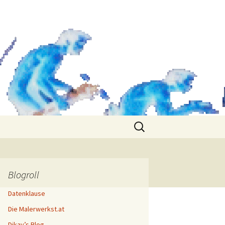
Search
for:
Blogroll
Datenklause
Die Malerwerkst.at
Dikay’s Blog