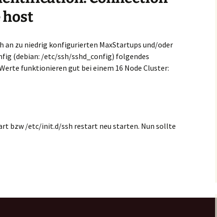
 host
ch an zu niedrig konfigurierten MaxStartups und/oder
nfig (debian: /etc/ssh/sshd_config) folgendes
erte funktionieren gut bei einem 16 Node Cluster:
rt bzw /etc/init.d/ssh restart neu starten. Nun sollte