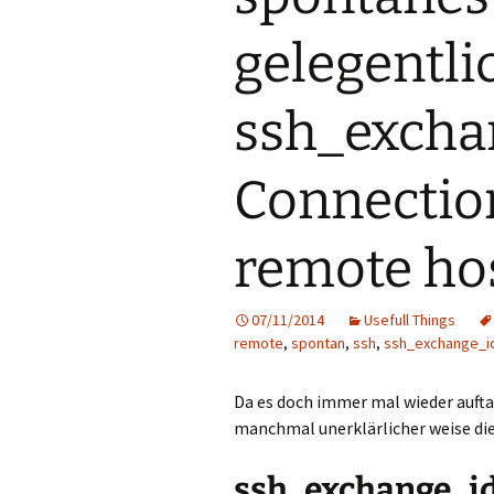
gelegentli
ssh_exchan
Connection
remote ho
07/11/2014
Usefull Things
remote
,
spontan
,
ssh
,
ssh_exchange_id
Da es doch immer mal wieder auftauc
manchmal unerklärlicher weise di
ssh_exchange_id