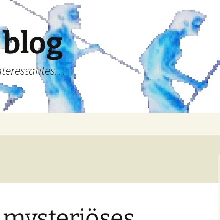
 blog
Interessantes…
 mysteriöses