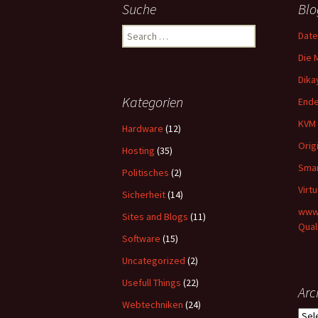
Suche
Blo
Search
Date
for:
Die 
Dika
Kategorien
Ende
KVM 
Hardware
(12)
Orig
Hosting
(35)
Smar
Politisches
(2)
Virt
Sicherheit
(14)
www-
Sites and Blogs
(11)
Qual
Software
(15)
Uncategorized
(2)
Usefull Things
(22)
Arc
Webtechniken
(24)
Arch