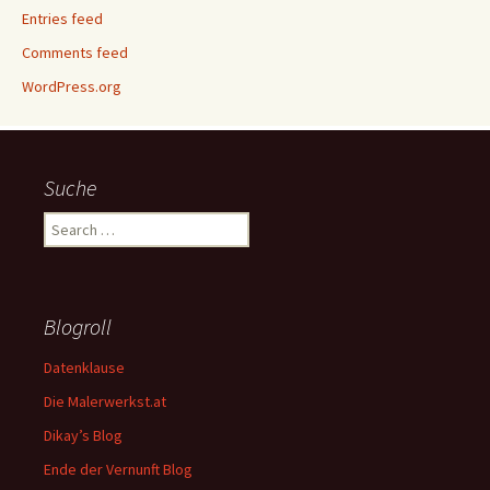
Entries feed
Comments feed
WordPress.org
Suche
Search
for:
Blogroll
Datenklause
Die Malerwerkst.at
Dikay’s Blog
Ende der Vernunft Blog