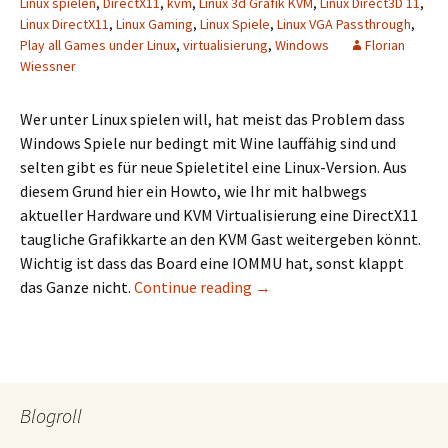
Linux spielen
,
DirectX11
,
kvm
,
Linux 3d Grafik KVM
,
Linux Direct3D 11
,
Linux DirectX11
,
Linux Gaming
,
Linux Spiele
,
Linux VGA Passthrough
,
Play all Games under Linux
,
virtualisierung
,
Windows
Florian
Wiessner
Wer unter Linux spielen will, hat meist das Problem dass
Windows Spiele nur bedingt mit Wine lauffähig sind und
selten gibt es für neue Spieletitel eine Linux-Version. Aus
diesem Grund hier ein Howto, wie Ihr mit halbwegs
aktueller Hardware und KVM Virtualisierung eine DirectX11
taugliche Grafikkarte an den KVM Gast weitergeben könnt.
Wichtig ist dass das Board eine IOMMU hat, sonst klappt
Windows 8.1 als Linux KVM G
das Ganze nicht.
Continue reading
→
Blogroll