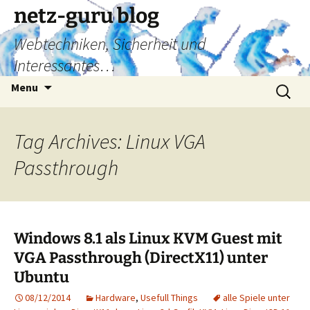
Skip
netz-guru blog
to
Webtechniken, Sicherheit und
content
Interessantes…
Search
Menu
for:
Tag Archives: Linux VGA
Passthrough
Windows 8.1 als Linux KVM Guest mit
VGA Passthrough (DirectX11) unter
Ubuntu
08/12/2014
Hardware
,
Usefull Things
alle Spiele unter