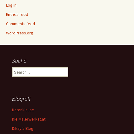
Log in
Entries feed
Comments feed
WordPress.org
Suche
Search
for:
Blogroll
Datenklause
Die Malerwerkst.at
Dikay’s Blog