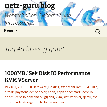
Skip
netz-guru blog
to
Webtechniken, Sicherheit und
content
Interessantes…
Search
Menu
for:
Tag Archives: gigabit
1000MB / Sek Disk IO Performance
KVM VServer
23/11/2013
Hardware
,
Hosting
,
Webtechniken
10ge
,
bitcoin payment kvm vserver
,
ceph
,
ceph benchmark
,
ceph io
bench
,
ceph io benchmark
,
gigabit
,
kvm
,
kvm vserver
,
qemu
,
rbd
benchmark
,
storage
Florian Wiessner