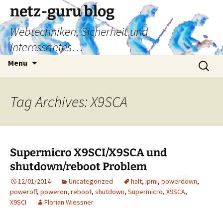
Skip
netz-guru blog
to
Webtechniken, Sicherheit und
content
Interessantes…
Search
Menu
for:
Tag Archives: X9SCA
Supermicro X9SCI/X9SCA und
shutdown/reboot Problem
12/01/2014
Uncategorized
halt
,
ipmi
,
powerdown
,
poweroff
,
poweron
,
reboot
,
shutdown
,
Supermicro
,
X9SCA
,
X9SCI
Florian Wiessner