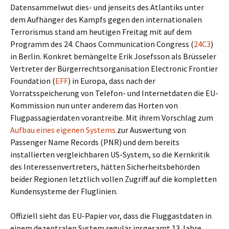
Datensammelwut dies- und jenseits des Atlantiks unter
dem Aufhänger des Kampfs gegen den internationalen
Terrorismus stand am heutigen Freitag mit auf dem
Programm des 24. Chaos Communication Congress (
24C3
)
in Berlin. Konkret bemängelte Erik Josefsson als Brüsseler
Vertreter der Bürgerrechtsorganisation Electronic Frontier
Foundation (
EFF
) in Europa, dass nach der
Vorratsspeicherung von Telefon- und Internetdaten die EU-
Kommission nun unter anderem das Horten von
Flugpassagierdaten vorantreibe. Mit ihrem Vorschlag zum
Aufbau eines eigenen Systems
zur Auswertung von
Passenger Name Records (PNR) und dem bereits
installierten vergleichbaren US-System, so die Kernkritik
des Interessenvertreters, hätten Sicherheitsbehörden
beider Regionen letztlich vollen Zugriff auf die kompletten
Kundensysteme der Fluglinien.
Offiziell sieht das EU-Papier vor, dass die Fluggastdaten in
einem dezentralen System regulär insgesamt 13 Jahre