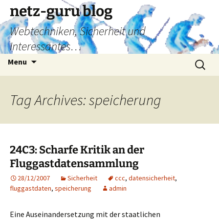
Skip
netz-guru blog
to
Webtechniken, Sicherheit und
content
Interessantes…
Search
Menu
for:
Tag Archives: speicherung
24C3: Scharfe Kritik an der
Fluggastdatensammlung
28/12/2007
Sicherheit
ccc
,
datensicherheit
,
fluggastdaten
,
speicherung
admin
Eine Auseinandersetzung mit der staatlichen