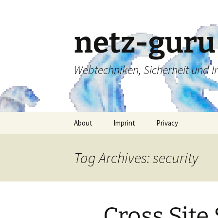
Skip
to
content
netz-guru
Webtechniken, Sicherheit und 
About
Imprint
Privacy
Tag Archives: security
Cross Site