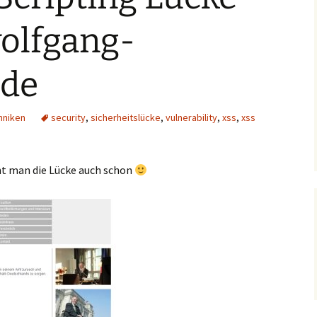
olfgang-
.de
hniken
security
,
sicherheitslücke
,
vulnerability
,
xss
,
xss
eht man die Lücke auch schon