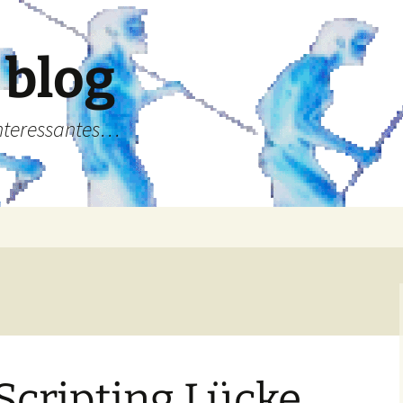
 blog
Interessantes…
 Scripting Lücke