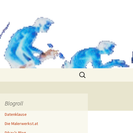
Search
for:
Blogroll
Datenklause
Die Malerwerkst.at
Dikay’s Blog