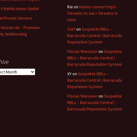
Rai
on
Howto convert mp3-
t Weblications GmbH
Streams to aac+ Streams in
ual Private Servers
Linux
hoster.de – Premium
Stef
on
Suspekte RBLs –
ity Webhosting
Barracuda Central / Barracuda
Reputation System
Florian Wiessner
on
Suspekte
RBLs – Barracuda Central /
hive
Barracuda Reputation System
ive
XY
on
Suspekte RBLs –
Barracuda Central / Barracuda
Reputation System
Florian Wiessner
on
Suspekte
RBLs – Barracuda Central /
Barracuda Reputation System