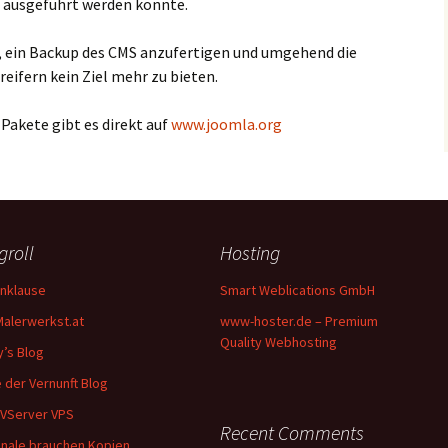
 ausgeführt werden konnte.
, ein Backup des CMS anzufertigen und umgehend die
eifern kein Ziel mehr zu bieten.
akete gibt es direkt auf
www.joomla.org
groll
Hosting
nklause
Smart Weblications GmbH
Malerwerkst.at
www-hoster.de – Premium
Quality Webhosting
y’s Blog
 der Vernunft Blog
VServer VPS
Recent Comments
inale brauchen Kopien