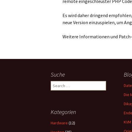
remote eingeschleuster PHP Code
Es wird daher dringend empfohlen
neue Version einzuspielen, um Angr
Weitere Informationen und Patch-P
Suche
Blo
Search
Date
for:
Die 
Dika
Kategorien
Ende
KVM 
Hardware
(12)
Orig