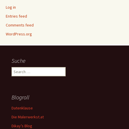
Log in
Entries feed
Comments feed
WordPress.org
Suche
Search
for:
Blogroll
Datenklause
Die Malerwerkst.at
Dikay’s Blog