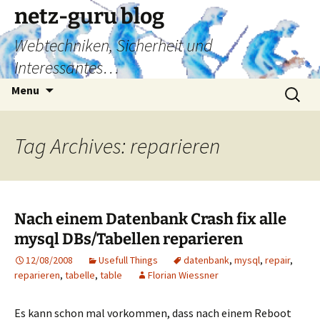
Skip
netz-guru blog
to
Webtechniken, Sicherheit und
content
Interessantes…
Search
Menu
for:
Tag Archives: reparieren
Nach einem Datenbank Crash fix alle
mysql DBs/Tabellen reparieren
12/08/2008
Usefull Things
datenbank
,
mysql
,
repair
,
reparieren
,
tabelle
,
table
Florian Wiessner
Es kann schon mal vorkommen, dass nach einem Reboot