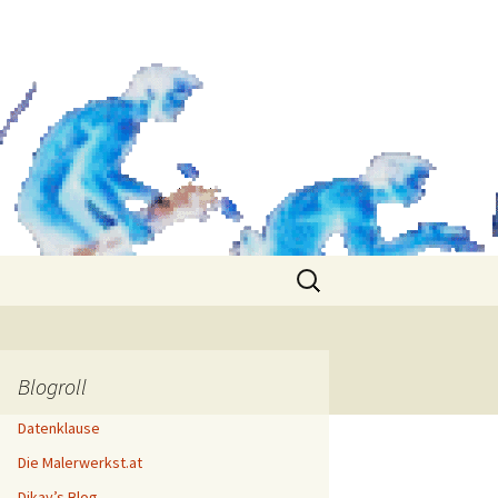
Search
for:
Blogroll
Datenklause
Die Malerwerkst.at
Dikay’s Blog