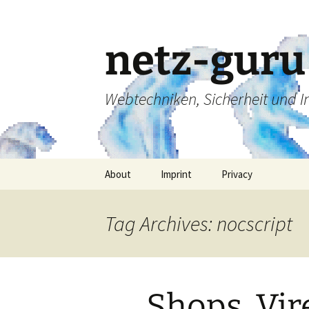
Skip
to
content
netz-guru
Webtechniken, Sicherheit und 
About
Imprint
Privacy
Tag Archives: nocscript
Shops, Vi