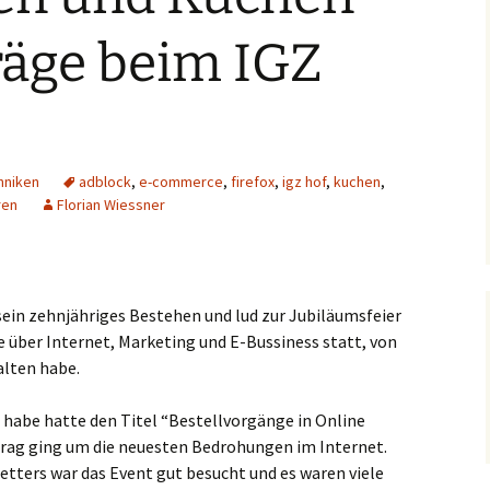
räge beim IGZ
hniken
adblock
,
e-commerce
,
firefox
,
igz hof
,
kuchen
,
ren
Florian Wiessner
ein zehnjähriges Bestehen und lud zur Jubiläumsfeier
e über Internet, Marketing und E-Bussiness statt, von
alten habe.
n habe hatte den Titel “Bestellvorgänge in Online
trag ging um die neuesten Bedrohungen im Internet.
etters war das Event gut besucht und es waren viele