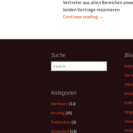
Vertreter aus allen Bereichen anw
beiden Vorträge resümieren.
Shops, Viren und
Continue reading
→
Suche
Blo
Search
Date
for:
Die 
Dika
Kategorien
Ende
KVM 
Hardware
(12)
Orig
Hosting
(35)
Smar
Politisches
(2)
Virt
Sicherheit
(14)