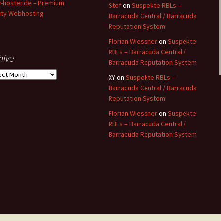
hoster.de – Premium
Stef
on
Suspekte RBLs –
ity Webhosting
Barracuda Central / Barracuda
Reputation System
Florian Wiessner
on
Suspekte
RBLs – Barracuda Central /
hive
Barracuda Reputation System
ive
XY
on
Suspekte RBLs –
Barracuda Central / Barracuda
Reputation System
Florian Wiessner
on
Suspekte
RBLs – Barracuda Central /
Barracuda Reputation System