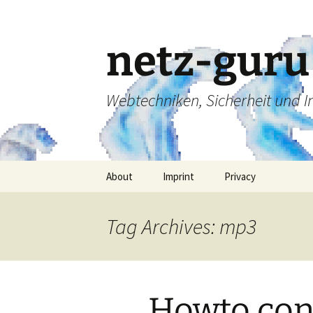
Skip
to
content
netz-guru
Webtechniken, Sicherheit und 
About
Imprint
Privacy
Tag Archives: mp3
Howto con