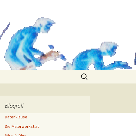
Search
for:
Blogroll
Datenklause
Die Malerwerkst.at
Dikay’s Blog