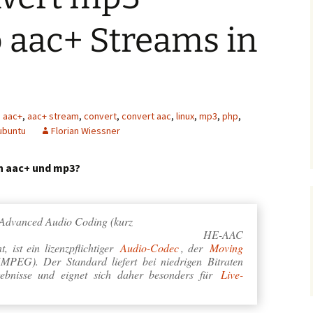
 aac+ Streams in
aac+
,
aac+ stream
,
convert
,
convert aac
,
linux
,
mp3
,
php
,
ubuntu
Florian Wiessner
en aac+ und mp3?
 Advanced Audio Coding
(kurz
HE-AAC
, ist ein lizenzpflichtiger
Audio-Codec
, der
Moving
MPEG). Der Standard liefert bei niedrigen Bitraten
gebnisse und eignet sich daher besonders für
Live-