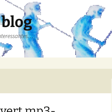
 blog
Interessantes…
vert mp3-