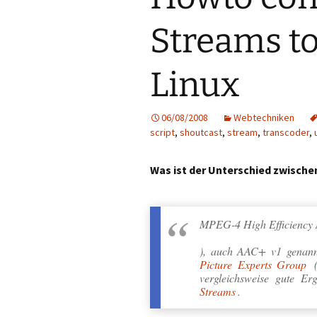
Streams to
Linux
06/08/2008
Webtechniken
script
,
shoutcast
,
stream
,
transcoder
,
Was ist der Unterschied zwisch
MPEG-4 High Efficiency
), auch
AAC+ v1
genannt
Picture Experts Group
(
vergleichsweise gute Er
Streams
.