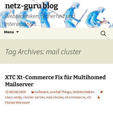
Skip
netz-guru blog
to
Webtechniken, Sicherheit und
content
Interessantes…
Search
Menu
for:
Tag Archives: mail cluster
XTC Xt-Commerce Fix für Multihomed
Mailserver
06/04/2009
Software
,
Usefull Things
,
Webtechniken
class smtp
,
cluster server
,
mail cluster
,
xt-commerce
,
xtc
Florian Wiessner