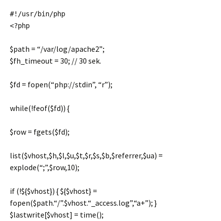
#!/usr/bin/php
<?php
$path
=
“/var/log/apache2”
;
$fh_timeout
=
30
;
// 30 sek.
$fd
=
fopen
(
“php://stdin”
,
“r”
);
while(!
feof
(
$fd
)) {
$row
=
fgets
(
$fd
);
list(
$vhost
,
$h
,
$l
,
$u
,
$t
,
$r
,
$s
,
$b
,
$referrer
,
$ua
) =
explode
(
“;”
,
$row
,
10
);
if (!${
$vhost
}) { ${
$vhost
} =
fopen
(
$path
.
“/”
.
$vhost
.
“_access.log”
,
“a+”
); }
$lastwrite
[
$vhost
] =
time
();