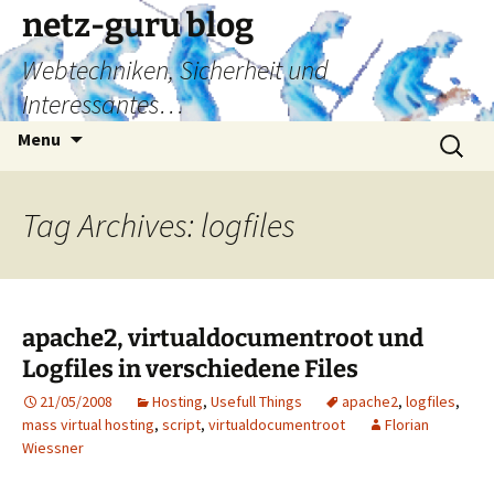
Skip
netz-guru blog
to
Webtechniken, Sicherheit und
content
Interessantes…
Search
Menu
for:
Tag Archives: logfiles
apache2, virtualdocumentroot und
Logfiles in verschiedene Files
21/05/2008
Hosting
,
Usefull Things
apache2
,
logfiles
,
mass virtual hosting
,
script
,
virtualdocumentroot
Florian
Wiessner