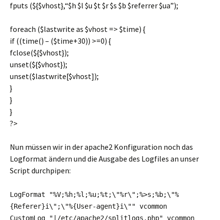
fputs
(${
$vhost
},
“$h $l $u $t $r $s $b $referrer $ua”
);
foreach (
$lastwrite
as
$vhost
=>
$time
) {
if ((
time
() – (
$time
+
30
)) >=
0
) {
fclose
(${
$vhost
});
unset(${
$vhost
});
unset(
$lastwrite
[
$vhost
]);
}
}
}
?>
Nun müssen wir in der apache2 Konfiguration noch das
Logformat ändern und die Ausgabe des Logfiles an unser
Script durchpipen:
LogFormat "%V;%h;%l;%u;%t;\"%r\";%>s;%b;\"%
{Referer}i\";\"%{User-agent}i\"" vcommon
CustomLog "|/etc/apache2/splitlogs.php" vcommon