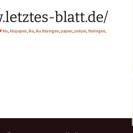
letztes-blatt.de/
klo
,
klopapier
,
lka
,
lka thüringen
,
papier
,
polizei
,
thüringen
,