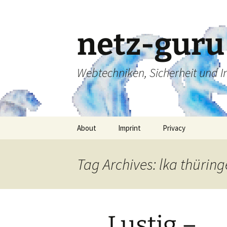
Skip
to
content
netz-guru
Webtechniken, Sicherheit und 
About
Imprint
Privacy
Tag Archives: lka thürin
Lustig –