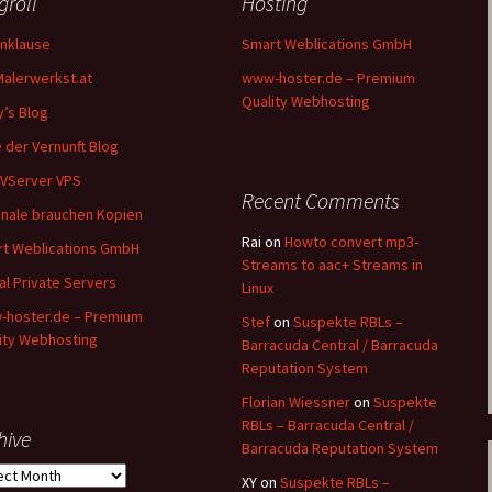
groll
Hosting
nklause
Smart Weblications GmbH
Malerwerkst.at
www-hoster.de – Premium
Quality Webhosting
y’s Blog
 der Vernunft Blog
VServer VPS
Recent Comments
inale brauchen Kopien
Rai
on
Howto convert mp3-
t Weblications GmbH
Streams to aac+ Streams in
ual Private Servers
Linux
hoster.de – Premium
Stef
on
Suspekte RBLs –
ity Webhosting
Barracuda Central / Barracuda
Reputation System
Florian Wiessner
on
Suspekte
RBLs – Barracuda Central /
hive
Barracuda Reputation System
ive
XY
on
Suspekte RBLs –