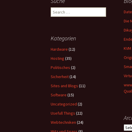
Suche
Blo
Search
Date
for:
Die 
Dika
Kategorien
Ende
KVM 
Hardware
(12)
Orig
Hosting
(35)
Smar
Politisches
(2)
Virt
Sicherheit
(14)
www-
Sites and Blogs
(11)
Qual
Software
(15)
Uncategorized
(2)
Usefull Things
(22)
Arc
Webtechniken
(24)
Arch
Witz und Spass
(8)