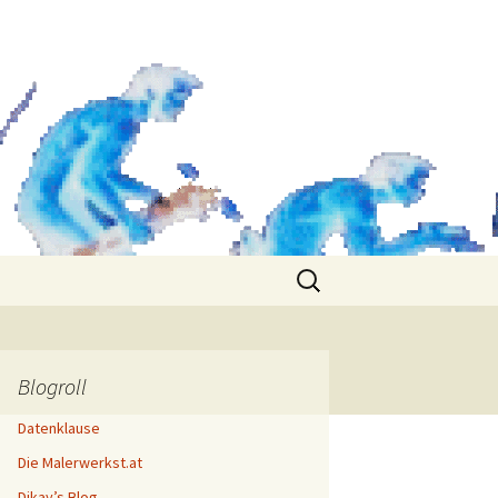
Search
for:
Blogroll
Datenklause
Die Malerwerkst.at
Dikay’s Blog