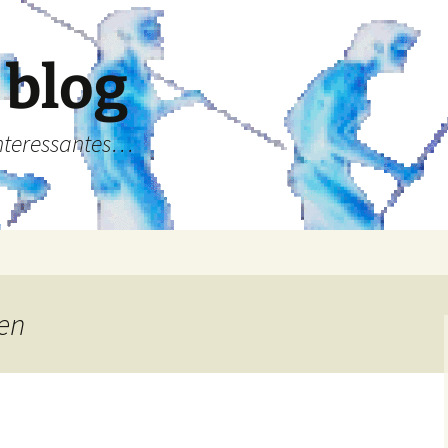
 blog
Interessantes…
gen