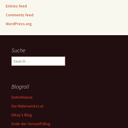
Entries feed
Comments feed
WordPress.org
Suche
Search
for:
Blogroll
Datenklause
Die Malerwerkst.at
Dikay’s Blog
Ende der Vernunft Blog