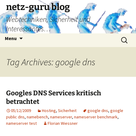
Skip
netz-guru blog
to
Webtechniken, Sicherheit und
content
Interessantes…
Search
Menu
for:
Tag Archives: google dns
Googles DNS Services kritisch
betrachtet
05/12/2009
Hosting
,
Sicherheit
google dns
,
google
public dns
,
namebench
,
nameserver
,
nameserver benchmark
,
nameserver test
Florian Wiessner