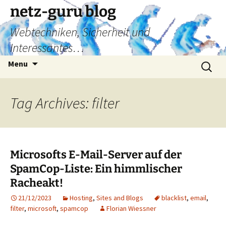
Skip
netz-guru blog
to
Webtechniken, Sicherheit und
content
Interessantes…
Search
Menu
for:
Tag Archives: filter
Microsofts E-Mail-Server auf der
SpamCop-Liste: Ein himmlischer
Racheakt!
21/12/2023
Hosting
,
Sites and Blogs
blacklist
,
email
,
filter
,
microsoft
,
spamcop
Florian Wiessner