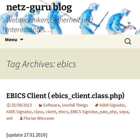
Skip
netz-guru blog
to
Webtechniken, Sicherheit und
content
Interessantes…
Search
Menu
for:
Tag Archives: ebics
EBICS Client ( ebics_client.class.php)
25/09/2013
Software
,
Usefull Things
A004 Signatur
,
A005 Signatur
,
class
,
client
,
ebics
,
EBICS Signatur
,
pain
,
php
,
sepa
,
xml
Florian Wiessner
[update 27.01.2016]