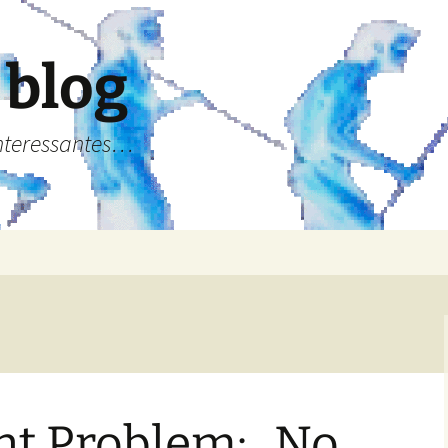
 blog
Interessantes…
t Problem: „No