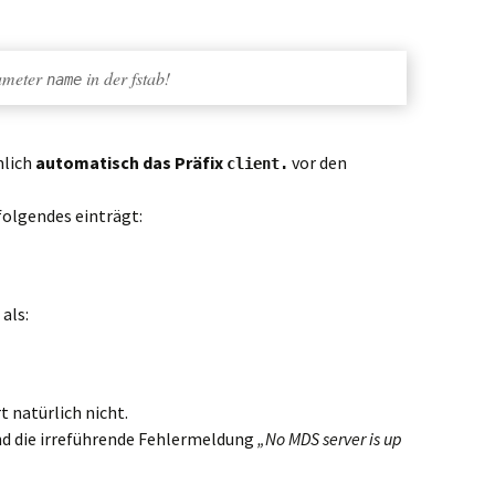
ameter
in der fstab!
name
mlich
automatisch das Präfix
vor den
client.
folgendes einträgt:
als:
t natürlich nicht.
d die irreführende Fehlermeldung
„No MDS server is up