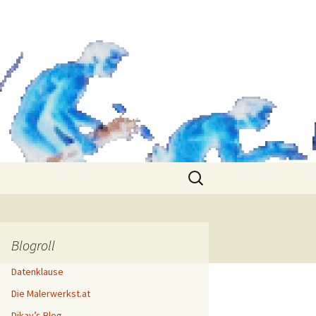
Search
for:
Blogroll
Datenklause
Die Malerwerkst.at
Dikay’s Blog