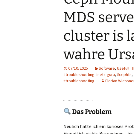
MDS server
cluster is 
wahre Urs
07/10/2025
Software
,
Usefull T
#troubleshooting #netz-guru
,
#cephfs
,
#troubleshooting
Florian Wiessne
Das Problem
Neulich hatte ich ein kurioses P
Eigentlich nichts Besonderes – bi