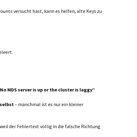
unts versucht hast, kann es helfen, alte Keys zu
eleert.
No MDS server is up or the cluster is laggy“
selbst
– manchmal ist es nur ein kleiner
 weil der Fehlertext völlig in die falsche Richtung