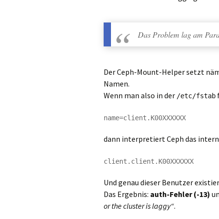
Das Problem lag
am Par
Der Ceph-Mount-Helper setzt nä
Namen.
Wenn man also in der
/etc/fstab
dann interpretiert Ceph das intern 
Und genau dieser Benutzer existier
Das Ergebnis:
auth-Fehler (-13)
un
or the cluster is laggy“
.