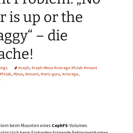
 is up or the
laggy“ – die
ache!
hings
#ceph
,
#ceph #linux #storage #fstab #mount
#fstab
,
#linux
,
#mount
,
#netz-guru
,
#storage
,
r
roblem beim Mounten eines
CephFS
-Volumes.
s plötzlich beim Einbinden folgende Fehlermeldungen