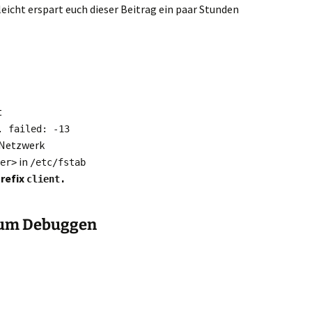
leicht erspart euch dieser Beitrag ein paar Stunden
t
. failed: -13
 Netzwerk
in
er>
/etc/fstab
refix
client.
zum Debuggen