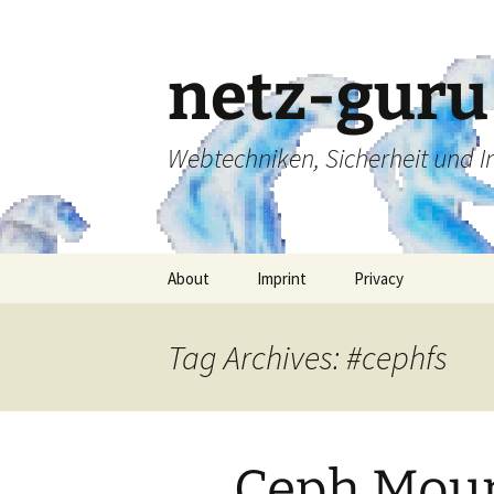
Skip
to
content
netz-guru
Webtechniken, Sicherheit und 
About
Imprint
Privacy
Tag Archives: #cephfs
Ceph Moun