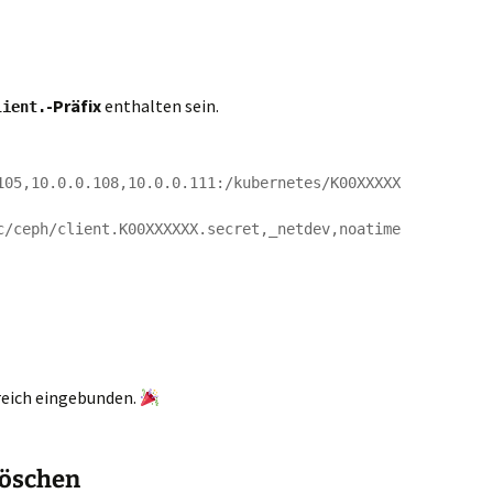
-Präfix
enthalten sein.
lient.
105,10.0.0.108,10.0.0.111:/kubernetes/K00XXXXX
/ceph/client.K00XXXXXX.secret,_netdev,noatime  
reich eingebunden.
löschen