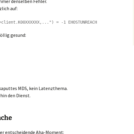
mmer denselben Fehler.
lich auf:
öllig gesund:
kaputtes MDS, kein Latenzthema.
hin den Dienst.
ache
der entscheidende Aha-Moment: