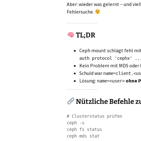
Aber: wieder was gelernt – und viel
Fehlersuche.
TL;DR
Ceph mount schlägt fehl mi
auth protocol 'cephx' ..
Kein Problem mit MDS oder
Schuld war
name=client.<us
Lösung:
ohne P
name=<user>
Nützliche Befehle 
# Clusterstatus prüfen

ceph -s

ceph fs status

ceph mds stat
