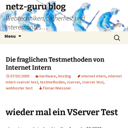
Skip
netz-guru blog
to
Webtechniken, Sicherheit und
content
Interessantes…
Search
Menu
for:
Die fraglichen Testmethoden von
Internet Intern
07/03/2009
Hardware
,
Hosting
internet intern
,
internet
intern vserver test
,
testmethoden
,
vserver
,
vserver test
,
webhoster test
Florian Wiessner
wieder mal ein VServer Test