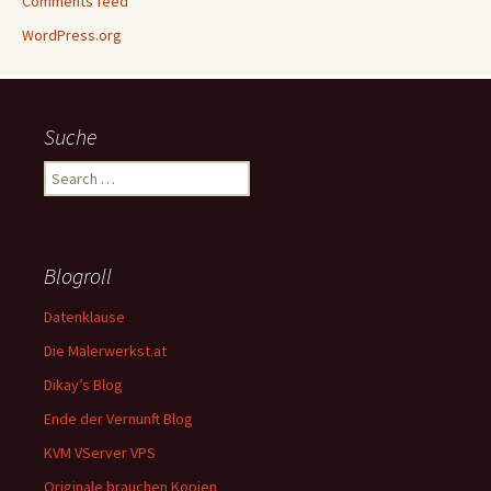
Comments feed
WordPress.org
Suche
Search
for:
Blogroll
Datenklause
Die Malerwerkst.at
Dikay’s Blog
Ende der Vernunft Blog
KVM VServer VPS
Originale brauchen Kopien