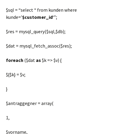
$sql
=
“select * from kunden where
kunde=’
$customer_id
‘”
;
$res
= mysql_query(
$sql
,
$db
);
$dat
= mysql_fetch_assoc(
$res
);
foreach
(
$dat
as
$k
=>
$v
) {
${
$k
} =
$v
;
}
$antraggegner
= array(
1
,
$vorname
,