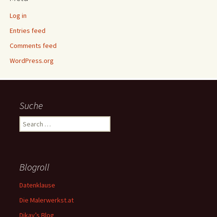
Log in
Entries feed
Comments feed
WordPress.org
Suche
Search
for:
Blogroll
Datenklause
Die Malerwerkst.at
Dikay’s Blog