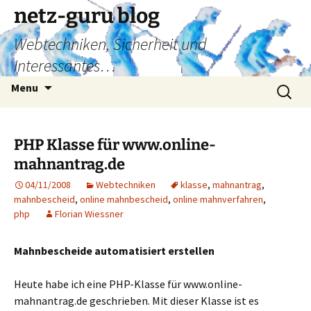
Skip
netz-guru blog
to
Webtechniken, Sicherheit und
content
Interessantes…
Search
Menu
for:
PHP Klasse für www.online-
mahnantrag.de
04/11/2008
Webtechniken
klasse
,
mahnantrag
,
mahnbescheid
,
online mahnbescheid
,
online mahnverfahren
,
php
Florian Wiessner
Mahnbescheide automatisiert erstellen
Heute habe ich eine PHP-Klasse für www.online-
mahnantrag.de geschrieben. Mit dieser Klasse ist es