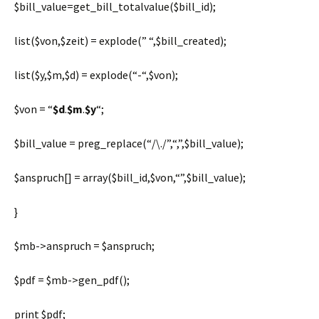
$bill_value
=get_bill_totalvalue(
$bill_id
);
list(
$von
,
$zeit
) = explode(
” “
,
$bill_created
);
list(
$y
,
$m
,
$d
) = explode(
“-“
,
$von
);
$von
=
“
$d
.
$m
.
$y
“
;
$bill_value
= preg_replace(
“/\./”
,
“,”
,
$bill_value
);
$anspruch
[] = array(
$bill_id
,
$von
,
“”
,
$bill_value
);
}
$mb
->anspruch =
$anspruch
;
$pdf
=
$mb
->gen_pdf();
print
$pdf
;