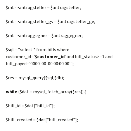
$mb
->antragsteller =
$antragsteller
;
$mb
->antragsteller_gv =
$antragsteller_gv
;
$mb
->antraggegner =
$antraggegner
;
$sql
=
“select * from bills where
customer_id=’
$customer_id
‘ and bill_status>=1 and
bill_payed=’0000-00-00 00:00:00′”
;
$res
= mysql_query(
$sql
,
$db
);
while
(
$dat
= mysql_fetch_array(
$res
)) {
$bill_id
=
$dat
[
“bill_id”
];
$bill_created
=
$dat
[
“bill_created”
];