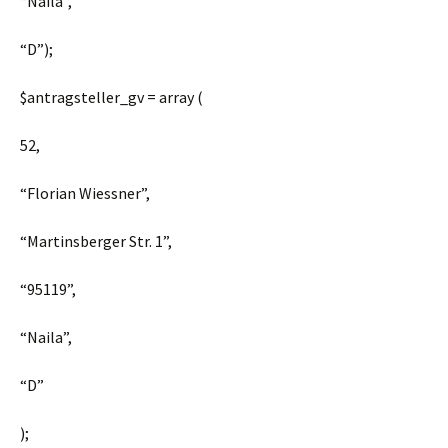
“Naila”
,
“D”
);
$antragsteller_gv
= array (
52
,
“Florian Wiessner”
,
“Martinsberger Str. 1”
,
“95119”
,
“Naila”
,
“D”
);