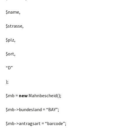
$name
,
$strasse
,
$plz
,
$ort
,
“D”
);
$mb
=
new
Mahnbescheid();
$mb
->bundesland =
“BAY”
;
$mb
->antragsart =
“barcode”
;